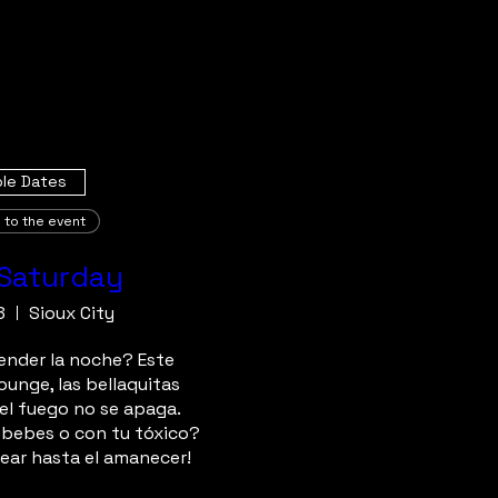
ple Dates
 to the event
Saturday
8
Sioux City
ender la noche? Este 
unge, las bellaquitas 
el fuego no se apaga. 
 bebes o con tu tóxico? 
ear hasta el amanecer!