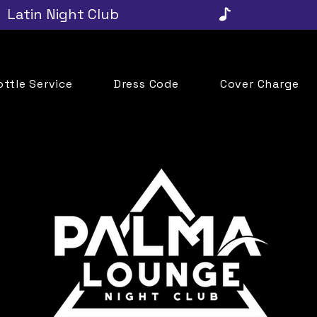
ottle Service
Dress Code
Cover Charge