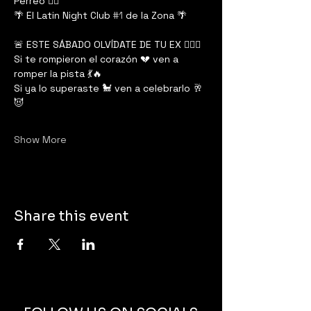
Perreo ❤️‍🔥
🌴 El Latin Night Club 
#1
 de la Zona 🌴
🚨 ESTE SÁBADO OLVÍDATE DE TU EX 😮‍💨🔥
Si te rompieron el corazón 💔 ven a 
romper la pista 💃🔥
Si ya lo superaste 🐩 ven a celebrarlo 🥂
😈
Show More
Share this event