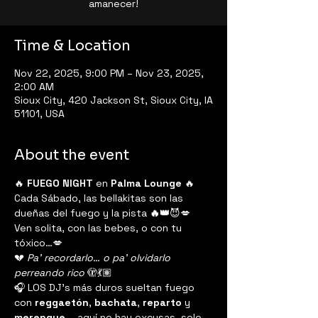
amanecer!
Time & Location
Nov 22, 2025, 9:00 PM – Nov 23, 2025,
2:00 AM
Sioux City, 420 Jackson St, Sioux City, IA
51101, USA
About the event
🔥 
FUEGO NIGHT
 en 
Palma Lounge
 🔥
Cada Sábado, las bellakitas son las 
dueñas del fuego y la pista
 🔥👑
😈💋
Ven solita, con las bebes, o con tu 
tóxico…💋
💔 
Pa’ recordarlo… o pa’ olvidarlo 
perreando rico
 🫣💃🏽
🎧 LOS DJ's más duros sueltan fuego 
con 
reggaetón
, 
bachata
, 
reparto
 y 
merengue
— aquí no hay excusas, solo 