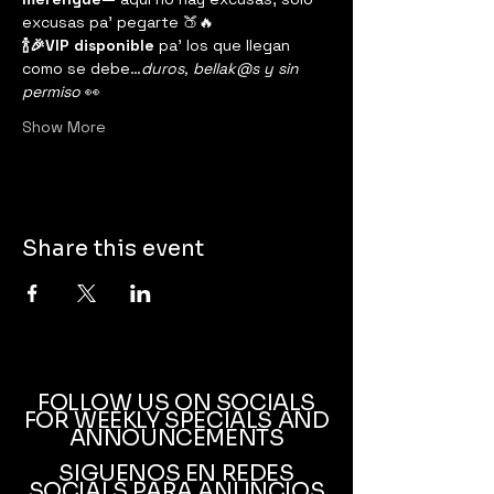
excusas pa’ pegarte 🍑🔥
🍾🎉VIP disponible
 pa’ los que llegan 
como se debe…
duros, bellak@s y sin 
permiso
 👀
Show More
Share this event
FOLLOW US ON SOCIALS
FOR WEEKLY SPECIALS AND
ANNOUNCEMENTS
SIGUENOS EN REDES
SOCIALS PARA ANUNCIOS