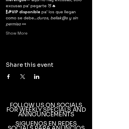
excusas pa’ pegarte 🍑🔥
🍾🎉VIP disponible
 pa’ los que llegan 
como se debe…
duros, bellak@s y sin 
permiso
 👀
Show More
Share this event
FOLLOW US ON SOCIALS
FOR WEEKLY SPECIALS AND
ANNOUNCEMENTS
SIGUENOS EN REDES
SOCIALS PARA ANUNCIOS