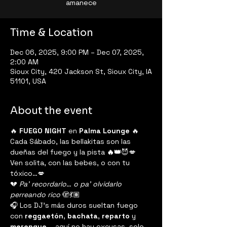
amanece
Time & Location
Dec 06, 2025, 9:00 PM – Dec 07, 2025,
2:00 AM
Sioux City, 420 Jackson St, Sioux City, IA
51101, USA
About the event
🔥 
FUEGO NIGHT
 en 
Palma Lounge
 🔥
Cada Sábado, las bellakitas son las 
dueñas del fuego y la pista
 🔥👑
😈💋
Ven solita, con las bebes, o con tu 
tóxico…💋
💔 
Pa’ recordarlo… o pa’ olvidarlo 
perreando rico
 🫣💃🏽
🎧 Los DJ's más duros sueltan fuego 
con 
reggaetón
, 
bachata
, 
reparto
 y 
merengue
— aquí no hay excusas, solo 