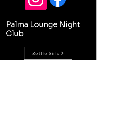
Palma Lounge Night
Club
Bottle Girls
Concierge
Bartenders
lapalmalounge820@gmail.com
420 Jackson Street
SIoux City Iowa 51101
OPEN