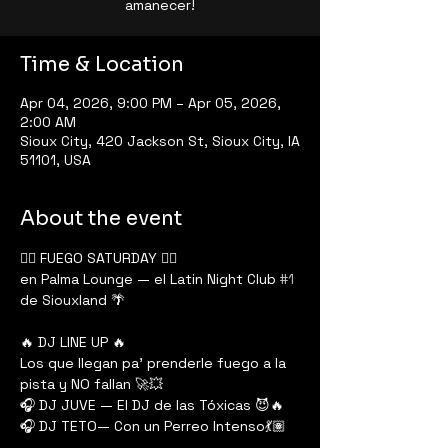
amanecer!
Time & Location
Apr 04, 2026, 9:00 PM – Apr 05, 2026,
2:00 AM
Sioux City, 420 Jackson St, Sioux City, IA
51101, USA
About the event
❤️‍🔥 FUEGO SATURDAY ❤️‍🔥
en Palma Lounge — el Latin Night Club 
#1
de Siouxland 🌴
🔥 DJ LINE UP 🔥
Los que llegan pa’ prenderle fuego a la 
pista y NO fallan 🚀💥
🎧 DJ JUVE — El DJ de las Tóxicas 😈🔥
🎧 DJ TETO— Con un Perreo Intenso💃🏽