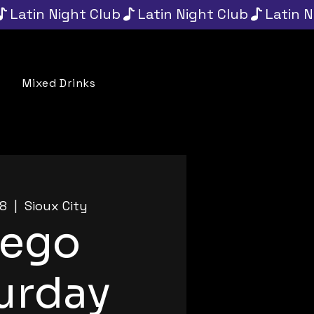
Mixed Drinks
Throwbacks
APPLY
18
  |  
Sioux City
uego
urday