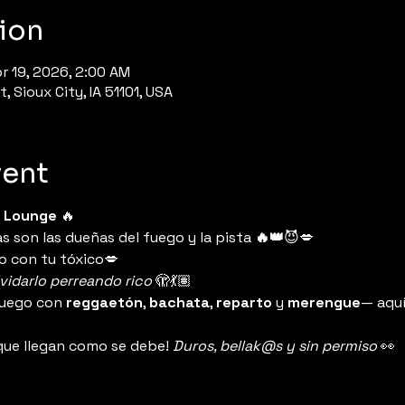
ion
r 19, 2026, 2:00 AM
, Sioux City, IA 51101, USA
vent
 Lounge
 🔥
s son las dueñas del fuego y la pista
 🔥👑
😈💋
 o con tu tóxico💋
lvidarlo perreando rico
 🫣💃🏽
fuego con 
reggaetón
, 
bachata
, 
reparto
 y 
merengue
— aquí
 que llegan como se debe! 
Duros, bellak@s y sin permiso
 👀