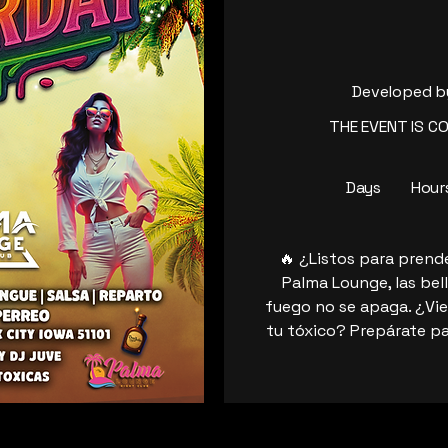
Developed 
THE EVENT IS C
Days
Hour
🔥 ¿Listos para prend
Palma Lounge, las bell
fuego no se apaga. ¿Vie
tu tóxico? Prepárate pa