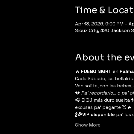
Time & Locat
Apr 18, 2026, 9:00 PM – Ap
Sioux City, 420 Jackson St
About the e
🔥 
FUEGO NIGHT
 en 
Palma
Cada Sábado, las bellakita
Ven solita, con las bebes,
💔 
Pa’ recordarlo… o pa’ o
🎧 El DJ más duro suelta 
excusas pa’ pegarte 🍑🔥
🍾🎉VIP disponible
 pa’ los
Show More