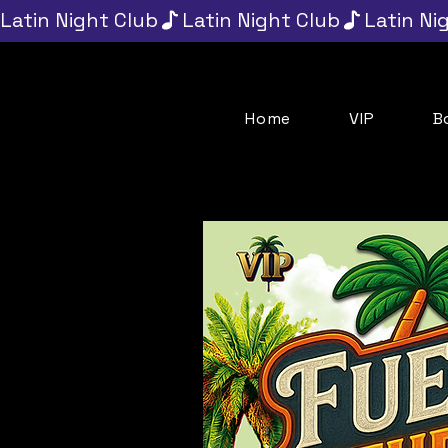
Latin Night Club
Home
VIP
B