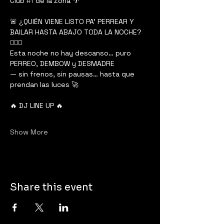
Club 
#1
 de la Zona 🌴
🚨 ¿QUIÉN VIENE LISTO PA’ PERREAR Y 
BAILAR HASTA ABAJO TODA LA NOCHE? 
😮‍💨🔥
Esta noche no hay descanso… puro 
PERREO, DEMBOW y DESMADRE
— sin frenos, sin pausas… hasta que 
prendan las luces 🚀
🔥 DJ LINE UP 🔥
Show More
Share this event