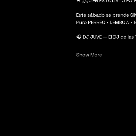
🚨 ¿QUIÉN ESTÁ LISTO PA’ R
Este sábado se prende SIN
Puro PERREO • DEMBOW • B
🎧 DJ JUVE — El DJ de las T
Show More