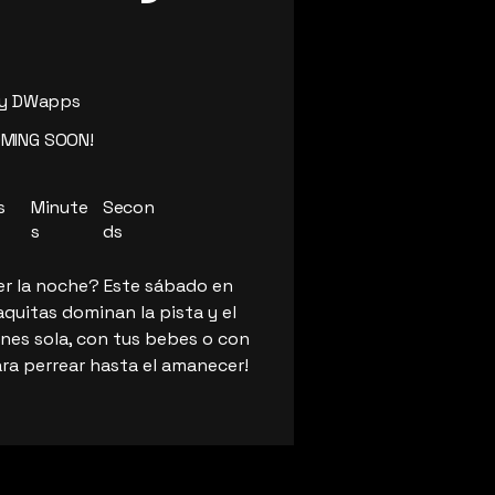
by DWapps
OMING SOON!
s
Minute
Secon
s
ds
er la noche? Este sábado en
aquitas dominan la pista y el
nes sola, con tus bebes o con
ra perrear hasta el amanecer!