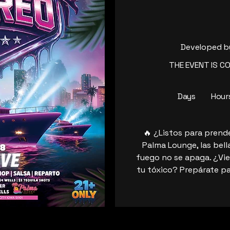
Developed 
THE EVENT IS C
Days
Hour
🔥 ¿Listos para prend
Palma Lounge, las bell
fuego no se apaga. ¿Vie
tu tóxico? Prepárate pa