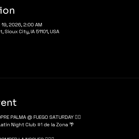
ion
l 19, 2026, 2:00 AM
, Sioux City, IA 51101, USA
vent
00PRE PALMA @ FUEGO SATURDAY ❤️‍🔥
Latin Night Club 
#1
 de la Zona 🌴