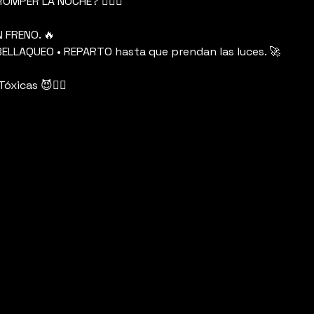
OMPER LA NOCHE? 😮‍💨🔥
 FRENO. 🔥
ELLAQUEO • REPARTO hasta que prendan las luces. 🚀
óxicas 😈❤️‍🔥