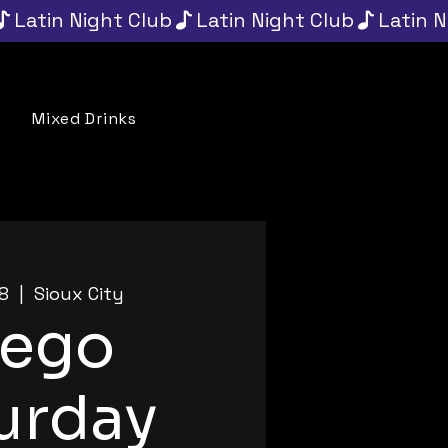
Mixed Drinks
Throwbacks
APPLY
18
  |  
Sioux City
uego
urday