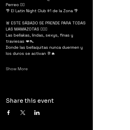
Perreo ❤️‍🔥
🌴 El Latin Night Club 
#1
 de la Zona 🌴
🚨 ESTE SÁBADO SE PRENDE PARA TODAS 
LAS MAMAZOTAS 😮‍💨🔥
Las bellakas, lindas, sexys, finas y 
traviesas 💋👠
Donde las bellaquitas nunca duermen y 
los duros se activan 🥂🔥
Show More
Share this event