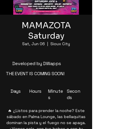
MAMAZOTA
Saturday
Sat, Jun 06
  |  
Sioux City
Developed by DWapps
THE EVENT IS COMING SOON!
Days
Hours
Minute
Secon
s
ds
🔥 ¿Listos para prender la noche? Este
sábado en Palma Lounge, las bellaquitas
dominan la pista y el fuego no se apaga.
¿Vienes sola, con tus bebes o con tu